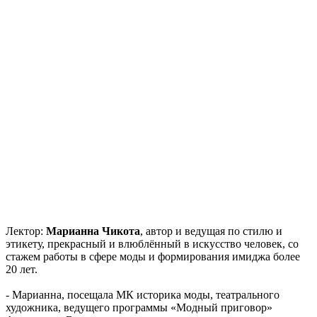
Лектор:
Марианна Чикот
а
, автор и ведуща
я по стилю и
этикету, прекрасный и влюблённый в искусство человек, со
стажем работы в сфере моды и формирования имиджа более
20 лет.
- Марианна, посещала МК историка моды, театрального
художника, ведущего программы «Модный приговор»