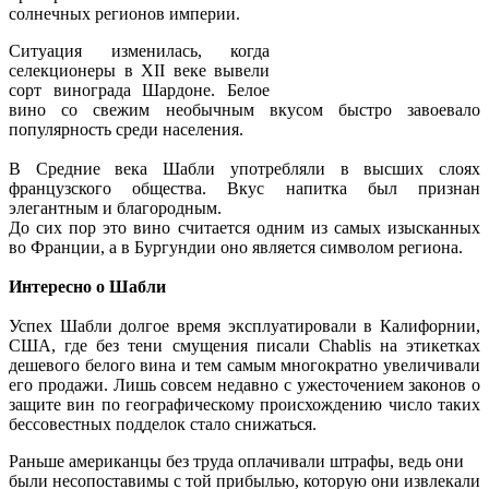
солнечных регионов империи.
Ситуация изменилась, когда
селекционеры в XII веке вывели
сорт винограда Шардоне. Белое
вино со свежим необычным вкусом быстро завоевало
популярность среди населения.
В Средние века Шабли употребляли в высших слоях
французского общества. Вкус напитка был признан
элегантным и благородным.
До сих пор это вино считается одним из самых изысканных
во Франции, а в Бургундии оно является символом региона.
Интересно о Шабли
Успех Шабли долгое время эксплуатировали в Калифорнии,
США, где без тени смущения писали Chablis на этикетках
дешевого белого вина и тем самым многократно увеличивали
его продажи. Лишь совсем недавно с ужесточением законов о
защите вин по географическому происхождению число таких
бессовестных подделок стало снижаться.
Раньше американцы без труда оплачивали штрафы, ведь они
были несопоставимы с той прибылью, которую они извлекали