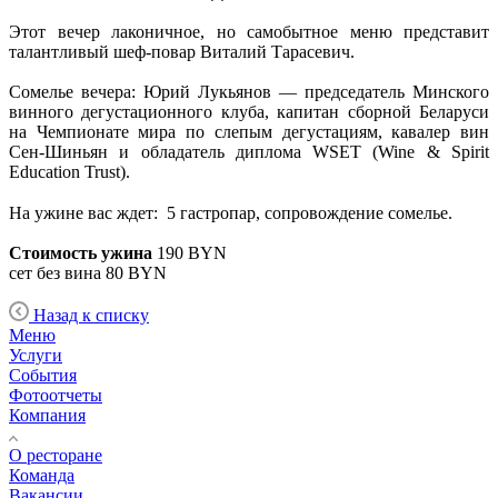
Этот вечер лаконичное, но самобытное меню представит
талантливый шеф-повар Виталий Тарасевич.
Сомелье вечера: Юрий Лукьянов — председатель Минского
винного дегустационного клуба, капитан сборной Беларуси
на Чемпионате мира по слепым дегустациям, кавалер вин
Сен-Шиньян и обладатель диплома WSET (Wine & Spirit
Education Trust).
⠀
На ужине вас ждет: 5 гастропар, сопровождение сомелье.
Стоимость ужина
190 BYN
сет без вина 80 BYN
Назад к списку
Меню
Услуги
События
Фотоотчеты
Компания
О ресторане
Команда
Вакансии