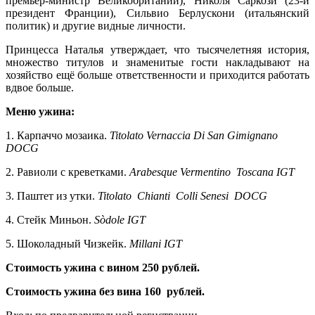
премьер-министр Великобритании), Николя Саркози (23-й
президент Франции), Сильвио Берлускони (итальянский
политик) и другие видные личности.
Принцесса Наталья утверждает, что тысячелетняя история,
множество титулов и знаменитые гости накладывают на
хозяйство ещё больше ответственности и приходится работать
вдвое больше.
Меню ужина:
1. Карпаччо мозаика.
Titolato Vernaccia Di San Gimignano
DOCG
2. Равиоли с креветками.
Arabesque Vermentino Toscana IGT
3. Паштет из утки.
Titolato Chianti Colli Senesi DOCG
4. Стейк Миньон.
Sòdole IGT
5. Шоколадный Чизкейк.
Millani IGT
Стоимость ужина с вином 250 рублей.
Стоимость ужина без вина 160 рублей.