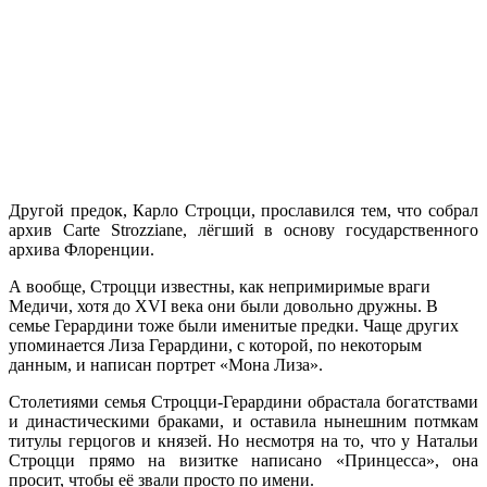
Другой предок, Карло Строцци, прославился тем, что собрал
архив Carte Strozziane, лёгший в основу государственного
архива Флоренции.
А вообще, Строцци известны, как непримиримые враги
Медичи, хотя до XVI века они были довольно дружны. В
семье Герардини тоже были именитые предки. Чаще других
упоминается Лиза Герардини, с которой, по некоторым
данным, и написан портрет «Мона Лиза».
Столетиями семья Строцци-Герардини обрастала богатствами
и династическими браками, и оставила нынешним потмкам
титулы герцогов и князей. Но несмотря на то, что у Натальи
Строцци прямо на визитке написано «Принцесса», она
просит, чтобы её звали просто по имени.