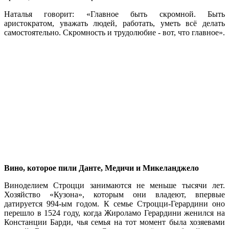
Наталья говорит: «Главное быть скромной. Быть
аристократом, уважать людей, работать, уметь всё делать
самостоятельно. Скромность и трудолюбие - вот, что главное».
Вино, которое пили Данте, Медичи и Микеланджело
Виноделием Строцци занимаются не меньше тысячи лет.
Хозяйство «Кузона», которым они владеют, впервые
датируется 994-ым годом.
К семье Строцци-Герардини оно
перешло в 1524 году, когда Жироламо Герардини женился на
Констанции Барди, чья семья на тот момент была хозяевами