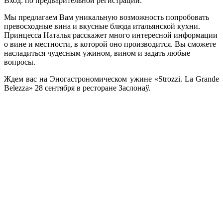
Вход: по предварительной регистрации.
Мы предлагаем Вам уникальную возможность попробовать
превосходные вина и вкусные блюда итальянской кухни.
Принцесса Наталья расскажет много интересной инфо
рмации
о вине и местности, в которой оно производится. Вы сможете
насладиться чудесным ужином, вином и задать любые
вопросы.
Ждем вас на Эногастрономическом ужине «Strozzi. La Grande
Belezza» 28 сентября в ресторане Заслонаў.