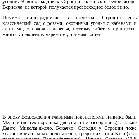
угодий.
В виноградниках Строцци растёт сорт белой ягоды
Верначча, из которой получается превосходное белое вино.
Помимо виноградников в поместье Строцци есть
классический сад с розами, охотничьи угодья с кабанами и
фазанами, оливковые деревья, поэтому забот у принцессы
много: управление, маркетинг, приёмы гостей.
В эпоху Возрождения главными покупателями напитка были
Медичи (до тех пор, пока две семьи не рассорились), а также
Данте, Микеланджело, Бокаччо. Сегодня у Строцци тоже
хватает влиятельных почитателей, среди них Тони Блэр (экс-