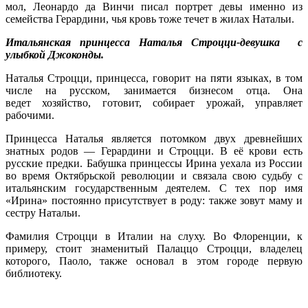
мол, Леонардо да Винчи писал портрет девы именно из
семейства Герардини, чья кровь тоже течет в жилах Натальи.
Итальянская принцесса Наталья Строцци-девушка с
улыбкой Джоконды.
Наталья Строцци, принцесса, говорит на пяти языках, в том
числе на русском, занимается бизнесом отца.
Она
ведет
хозяйство
, готови
т,
собирает урожай, управляет
рабочими.
Принцесса Наталья является потомком двух древнейших
знатных родов — Герардини и Строцци. В её крови есть
русские предки. Бабушка принцессы Ирина уехала из России
во время Октябрьской революции и связала свою судьбу с
итальянским государственным деятелем. С тех пор имя
«Ирина» постоянно присутствует в роду: также зовут маму и
сестру Натальи.
Фамилия Строцци в Италии на слуху. Во Флоренции, к
примеру, стоит знаменитый Палаццо Строцци, владелец
которого, Паоло, также основал в этом городе первую
библиотеку.